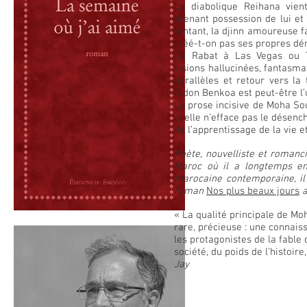
La diabolique Reihana vien
prenant possession de lui et 
tentant, la djinn amoureuse fa
créé-t-on pas ses propres dé
De Rabat à Las Vegas ou T
visions hallucinées, fantasm
parallèles et retour vers la
Didon Benkoa est peut-être l’
La prose incisive de Moha Sou
si elle n’efface pas le désen
de l’apprentissage de la vie e
Poète, nouvelliste et romanc
Maroc où il a longtemps ens
marocaine contemporaine, il 
roman
Nos plus beaux jours
a
« La qualité principale de Moh
rare, précieuse : une connais
les protagonistes de la fable 
société, du poids de l’histoir
Jay